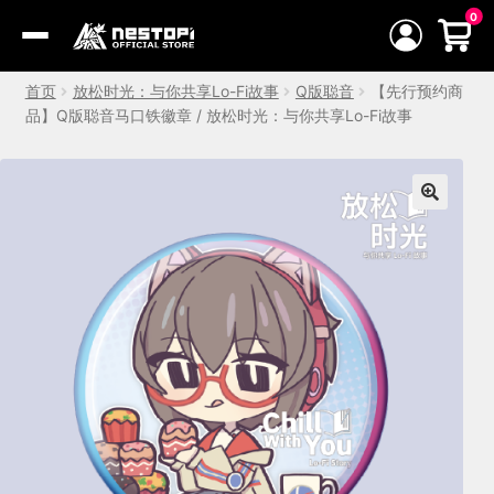
跳
0
到
Menu
内
首页
放松时光：与你共享Lo-Fi故事
Q版聪音
【先行预约商
容
品】Q版聪音马口铁徽章 / 放松时光：与你共享Lo-Fi故事